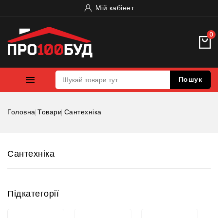
Мій кабінет
0

Пошук
Головна
Товари
Сантехніка
Сантехніка
Підкатегорії