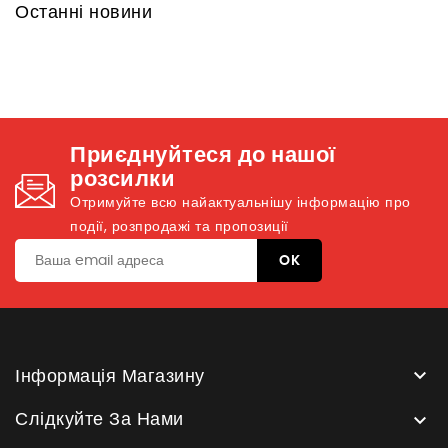
Останні новини
Приєднуйтеся до нашої
розсилки
Отримуйте всю найактуальнішу інформацію про
події, розпродажі та пропозиції

Інформація Магазину

Слідкуйте За Нами