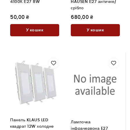
4100К Е27 8W
HAUSEN Е27 античне/
срібло
50,00 ₴
680,00 ₴
У кошик
У кошик
Панель KLAUS LED
Лампочка
квадрат 12W холодне
інфрачервона E27