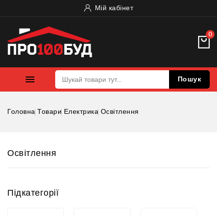
Мій кабінет
0

Пошук
Головна
Товари
Електрика
Освітлення
Освітлення
Підкатегорії