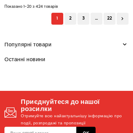
Показано 1-20 з 424 товарів

1
2
3
…
22

Популярні товари
Останні новини
Приєднуйтеся до нашої
розсилки
Отримуйте всю найактуальнішу інформацію про
події, розпродажі та пропозиції