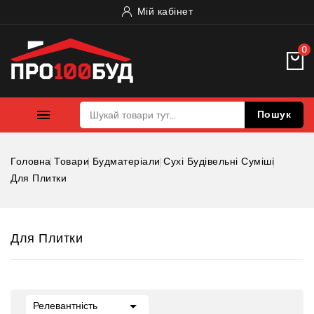
Мій кабінет
0

Пошук
Головна
Товари
Будматеріали
Сухі Будівельні Суміші
Для Плитки
Для Плитки

Релевантність