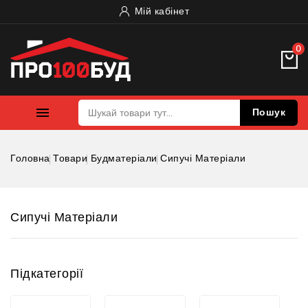
Мій кабінет
0

Пошук
Головна
Товари
Будматеріали
Сипучі Матеріали
Сипучі Матеріали
Підкатегорії