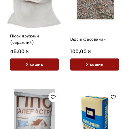
Пісок яружний
Відсів фасований
(овражний)
45,00 ₴
100,00 ₴
У кошик
У кошик