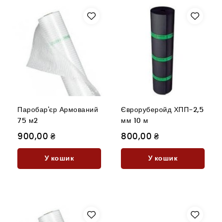
Паробар'єр Армований
Євроруберойд ХПП-2,5
75 м2
мм 10 м
900,00 ₴
800,00 ₴
У кошик
У кошик