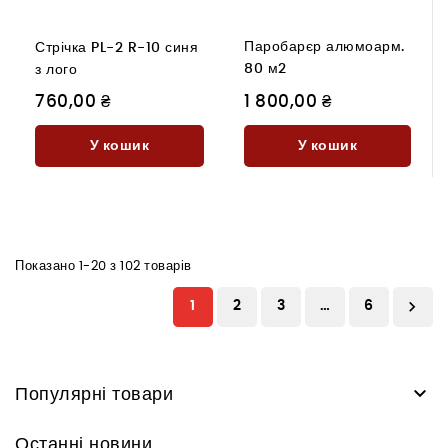
Паробарєр алюмоарм.
Стрічка PL-2 R-10 синя
80 м2
з лого
760,00 ₴
1 800,00 ₴
У кошик
У кошик
Показано 1-20 з 102 товарів

1
2
3
…
6

Популярні товари
Останні новини