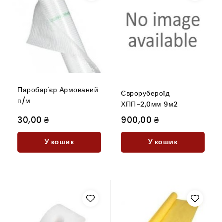
Паробар'єр Армований
Єврорубероїд
п/м
ХПП-2,0мм 9м2
30,00 ₴
900,00 ₴
У кошик
У кошик