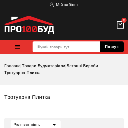
Мій кабінет
0

Пошук
Головна
Товари
Будматеріали
Бетонні Вироби
Тротуарна Плитка
Тротуарна Плитка

Релевантність