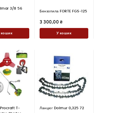
lmar 3/8 56
Бензопила FORTE FGS-125
3 300,00 ₴
 кошик
У кошик
Procraft T-
Ланцюг Dolmаr 0,325 72