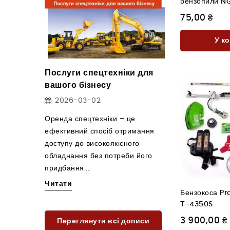
бензопили N
75,00 ₴
У к
ня:
Послуги спецтехніки для
Оренда спецте
мендації
вашого бізнесу
Воронькові та
будівельні тур
2026-03-02
додаткове обл
ізного
Оренда спецтехніки – це
2026-03-02
ь
ефективний спосіб отримання
льного
доступу до високоякісного
Будівельні тури є
вання є
обладнання без потреби його
частиною сучасно
придбання....
Вони надають мож
здійснювати роботи
Читати
Бензокоса Pr
Читати
Т-4350S
3 900,00 ₴
Переглянути всі дописи