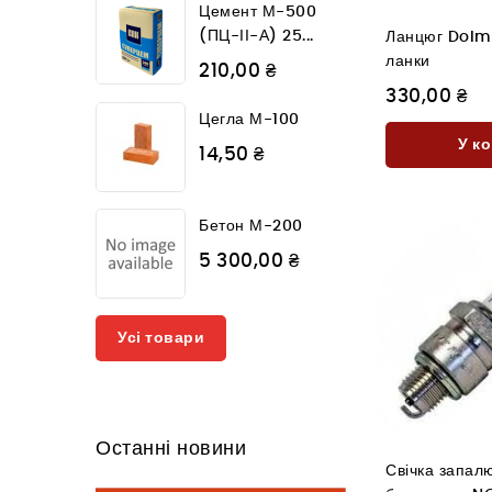
Цемент М-500
(ПЦ-ІІ-А) 25...
Ланцюг Dolm
ланки
210,00 ₴
330,00 ₴
Цегла М-100
У к
14,50 ₴
Бетон М-200
5 300,00 ₴
Усі товари
Останні новини
Свічка запал