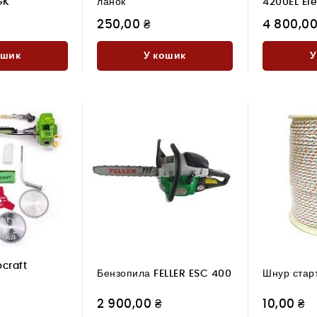
GK
ланок
4200EL Ele
250,00 ₴
4 800,00
ошик
У кошик
У
хніки в
Риштування в оренду: як
Послуги спе
 Ревному:
знайти надійного
оренда кращ
и та
постачальника
2026-03-0
Опу
аднання
2026-03-02
Опубліковано:
Оренда спецте
Якщо ви плануєте великий
чимало переваг,
 невід’ємною
будівельний проект або
оптимальним 
го будівництва.
реконструкцію, питання про те,
багатьох ситуац
ливість
де орендувати будівельне
ми...
 на висоті,...
риштування,...
Читати
ocraft
Читати
Бензопила FELLER ESC 400
Шнур стар
2 900,00 ₴
10,00 ₴