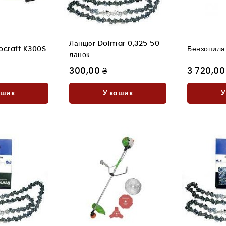
Ланцюг Dolmar 0,325 50
ocraft K300S
Бензопила
ланок
300,00 ₴
3 720,00
ошик
У кошик
У