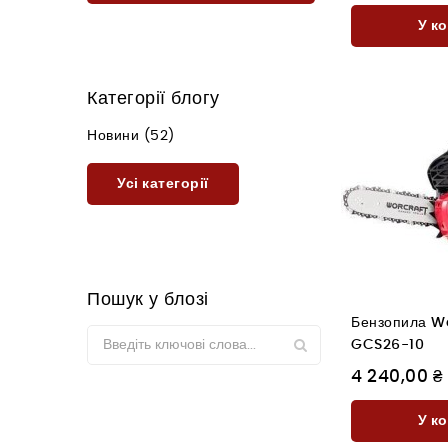
У к
Категорії блогу
Новини (52)
Усі категорії
Пошук у блозі
Бензопила Wo
GCS26-10
4 240,00 ₴
У к