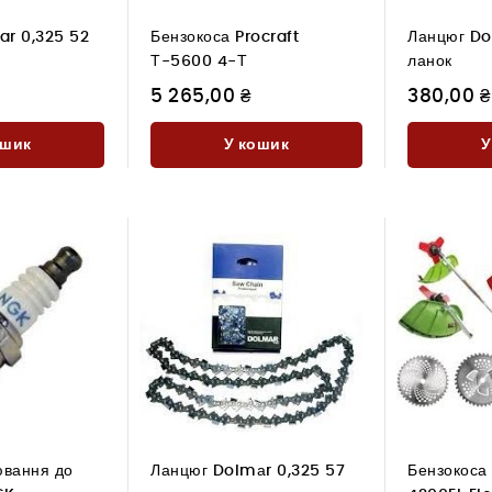
ar 0,325 52
Бензокоса Procraft
Ланцюг Do
Т-5600 4-Т
ланок
5 265,00 ₴
380,00 ₴
ошик
У кошик
У
ювання до
Ланцюг Dolmаr 0,325 57
Бензокоса 