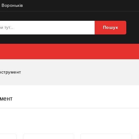
 Вороньків
Пошук
нструмент
умент