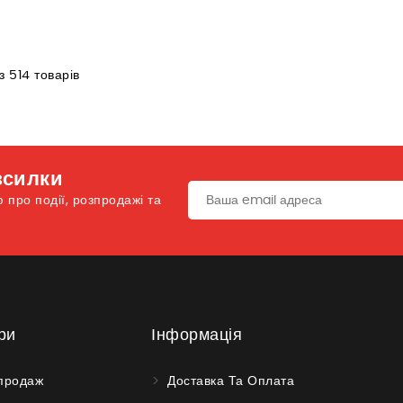
з 514 товарів
зсилки
про події, розпродажі та
ри
Інформація
продаж
Доставка Та Оплата