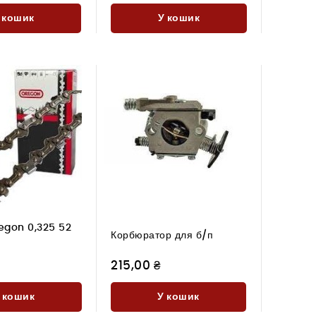
 кошик
У кошик
egon 0,325 52
Корбюратор для б/п
215,00 ₴
 кошик
У кошик