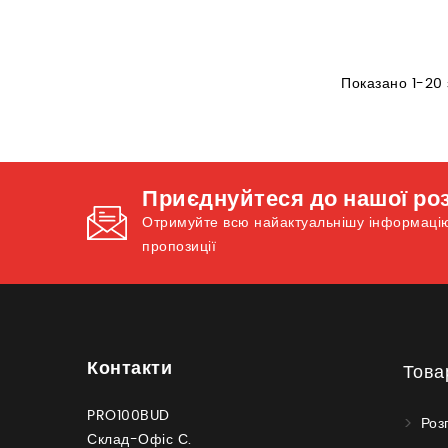
Показано 1-20 
Приєднуйтеся до нашої ро
Отримуйте всю найактуальнішу інформацію 
пропозиції
Контакти
Това
PRO100BUD
Роз
Склад-Офіс С.