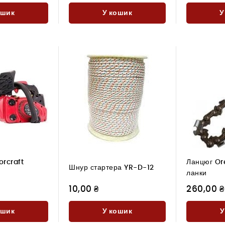
ошик
У кошик
У
rcraft
Ланцюг Or
Шнур стартера YR-D-12
ланки
10,00 ₴
260,00 ₴
ошик
У кошик
У