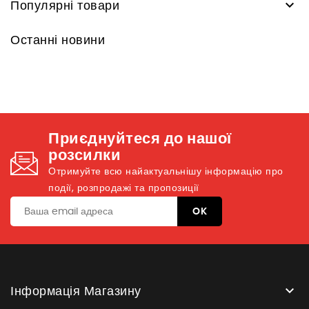

Популярні товари
Останні новини
Приєднуйтеся до нашої
розсилки
Отримуйте всю найактуальнішу інформацію про
події, розпродажі та пропозиції

Інформація Магазину