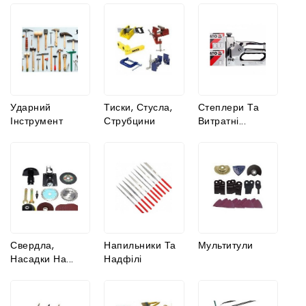
ення цегли та блоків
т
Ударний
Тиски, Стусла,
Степлери Та
 паяльні лампи
Інструмент
Струбцини
Витратні...
Свердла,
Напильники Та
Мультитули
Насадки На...
Надфілі