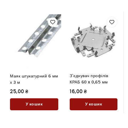
З`єднувач профілів
Маяк штукатурний 6 мм
КРАБ 60 x 0,65 мм
х 3 м
25,00 ₴
16,00 ₴
У кошик
У кошик