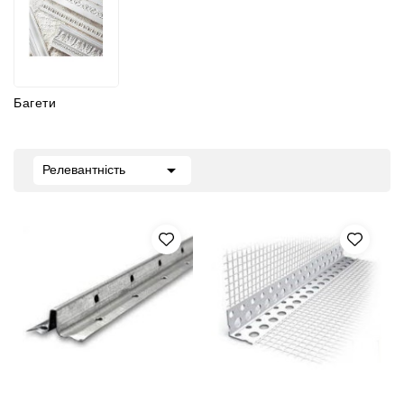
Багети

Релевантність